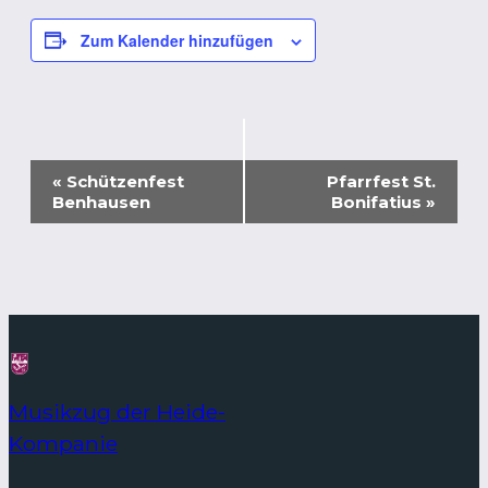
Zum Kalender hinzufügen
Veranstaltung-
«
Schützenfest
Pfarrfest St.
Navigation
Benhausen
Bonifatius
»
Musikzug der Heide-
Kompanie