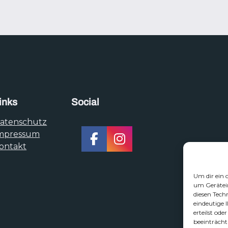
inks
Social
atenschutz
mpressum
ontakt
Um dir ein 
um Gerätei
diesen Tech
eindeutige 
erteilst od
beeinträcht