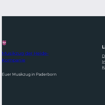
L
Musikzug der Heide-
D
Kompanie
I
K
Euer Musikzug in Paderborn