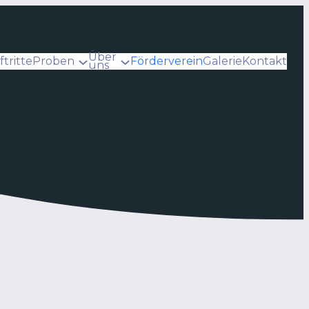
Über
ftritte
Proben
Förderverein
Galerie
Kontakt
uns