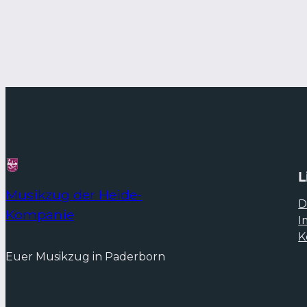
Navigation
L
Musikzug der Heide-
D
Kompanie
I
K
Euer Musikzug in Paderborn