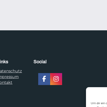
inks
Social
atenschutz
mpressum
ontakt
Um dir ein 