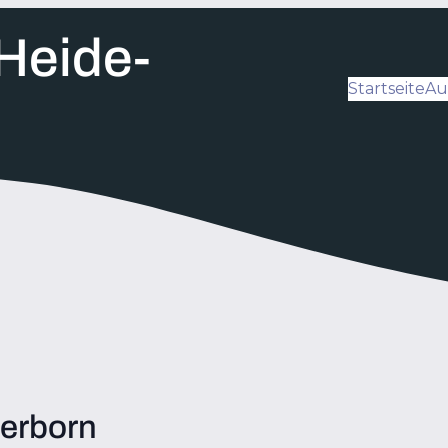
Heide-
Startseite
Au
derborn