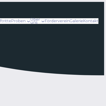
Über
ftritte
Proben
Förderverein
Galerie
Kontakt
uns